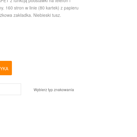
PET z funkcją podstawki na telefon i
160 stron w linie (80 kartek) z papieru
żkowa zakładka. Niebieski tusz.
ZYKA
Wybierz typ znakowania