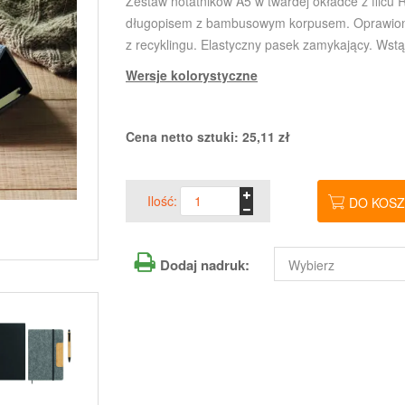
Zestaw notatników A5 w twardej okładce z filcu R
długopisem z bambusowym korpusem. Oprawiony. 
z recyklingu. Elastyczny pasek zamykający. Wstą
Wersje kolorystyczne
Cena netto sztuki:
25,11
zł
Ilość:
DO KOS
Dodaj nadruk: