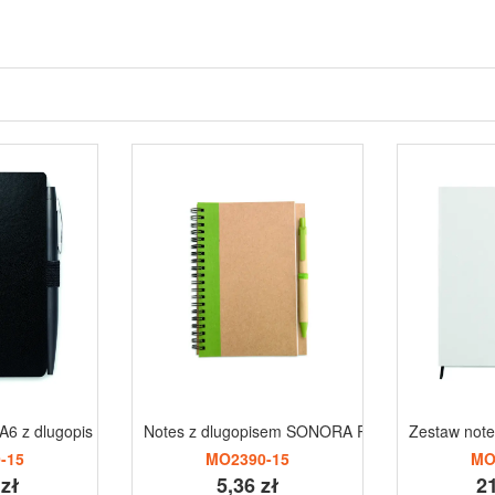
u A6 z dlugopis NOTALUX
Notes z dlugopisem SONORA PLUS
Zestaw note
-15
MO2390-15
MO
 zł
5,36 zł
21