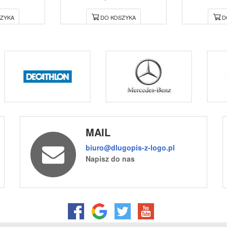
ZYKA
DO KOSZYKA
D
MAIL
biuro@dlugopis-z-logo.pl
Napisz do nas