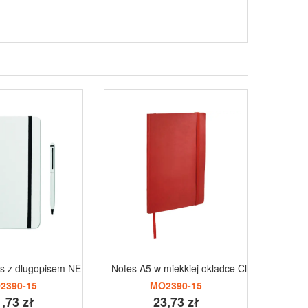
s z dlugopisem NEILO SET biały
Notes A5 w miekkiej okladce Classic czerwo
Notes
2390-15
MO2390-15
,73 zł
23,73 zł